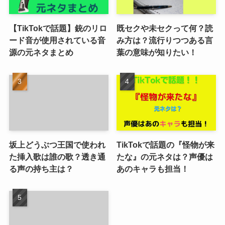
【TikTokで話題】銃のリロ
既セクや未セクって何？読
ード音が使用されている音
み方は？流行りつつある言
源の元ネタまとめ
葉の意味が知りたい！
坂上どうぶつ王国で使われ
TikTokで話題の『怪物が来
た挿入歌は誰の歌？透き通
たな』の元ネタは？声優は
る声の持ち主は？
あのキャラも担当！