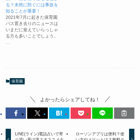
る？未然に防ぐには事故を
知ることが重要！
2021年7月に起きた保育園
バス置き去りのニュースは
いまだに覚えていらっしゃ
る方も多いことでしょう。
…
保育園
よかったらシェアしてね！
LINE(ライン)電話占いで寄
ローソンアプリは便利？使
り添い系は誰？オススメ占
い方やメリットは？無料ク