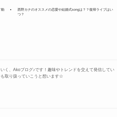
メ動
西野カナのオススメの恋愛や結婚式songは？？復帰ライブはい
つ？
いく、Akoブログ♪です！趣味やトレンドを交えて発信してい
件も取り扱っていこうと想います☆