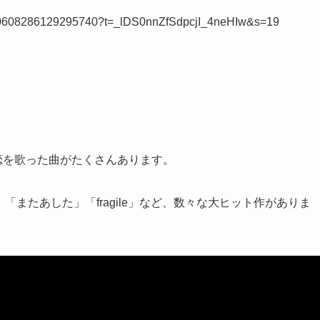
1790608286129295740?t=_lDS0nnZfSdpcjI_4neHIw&s=19
恋心や失恋を歌った曲がたくさんあります。
t」、「またあした」「fragile」など、数々な大ヒット作がありま