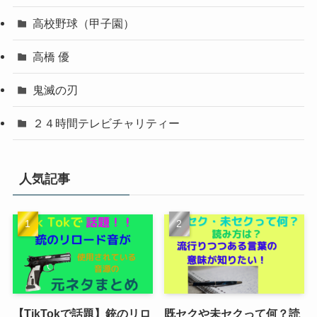
高校野球（甲子園）
高橋 優
鬼滅の刃
２４時間テレビチャリティー
人気記事
【TikTokで話題】銃のリロ
既セクや未セクって何？読