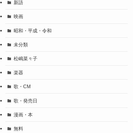
新語
映画
昭和・平成・令和
未分類
松嶋菜々子
楽器
歌・CM
歌・発売日
漫画・本
無料