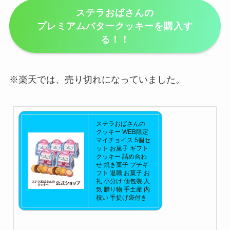
ステラおばさんの
プレミアムバタークッキーを購入す
る！！
※楽天では、売り切れになっていました。
ステラおばさんの
クッキー WEB限定
マイチョイス 5個セ
ット お菓子 ギフト
クッキー 詰め合わ
せ 焼き菓子 プチギ
フト 退職 お菓子 お
礼 小分け 個包装 人
気 贈り物 手土産 内
祝い 手提げ袋付き