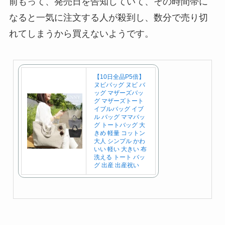
前もって、発売日を告知していて、その時間帯に
なると一気に注文する人が殺到し、数分で売り切
れてしまうから買えないようです。
【10日全品P5倍】
ヌビバッグ ヌビ バ
ッグ マザーズバッ
グ マザーズトート
イブルバッグ イブ
ル バッグ ママバッ
グ トートバッグ 大
きめ 軽量 コットン
大人 シンプル かわ
いい 軽い 大きい 布
洗える トート バッ
グ 出産 出産祝い