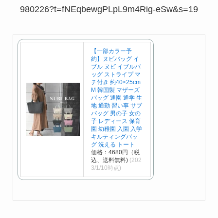
980226?t=fNEqbewgPLpL9m4Rig-eSw&s=19
【一部カラー予
約】ヌビバッグ イ
ブル ヌビ イブルバ
ッグ ストライプ マ
チ付き 約40×25cm
M 韓国製 マザーズ
バッグ 通園 通学 生
地 通勤 習い事 サブ
バッグ 男の子 女の
子 レディース 保育
園 幼稚園 入園 入学
キルティングバッ
グ 洗える トート
価格：4680円（税
込、送料無料)
(202
3/1/10時点)