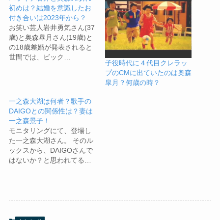
初めは？結婚を意識したお
付き合いは2023年から？
お笑い芸人岩井勇気さん(37
歳)と奥森皐月さん(19歳)と
の18歳差婚が発表されると
世間では、ビック…
子役時代に４代目クレラッ
プのCMに出ていたのは奥森
皐月？何歳の時？
一之森大湖は何者？歌手の
DAIGOとの関係性は？妻は
一之森景子！
モニタリングにて、登場し
た一之森大湖さん。 そのル
ックスから、DAIGOさんで
はないか？と思われてる…