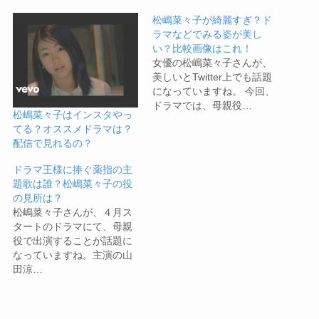
松嶋菜々子が綺麗すぎ？ド
ラマなどでみる姿が美し
い？比較画像はこれ！
女優の松嶋菜々子さんが、
美しいとTwitter上でも話題
になっていますね。 今回、
ドラマでは、母親役…
松嶋菜々子はインスタやっ
てる？オススメドラマは？
配信で見れるの？
ドラマ王様に捧ぐ薬指の主
題歌は誰？松嶋菜々子の役
の見所は？
松嶋菜々子さんが、４月ス
タートのドラマにて、母親
役で出演することが話題に
なっていますね。主演の山
田涼…