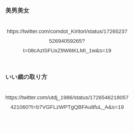
美男美女
https://twitter.com/comdot_Kiritori/status/17265237
52694059265?
t=08cAziSFUxZ9W6tKLMI_1w&s=19
いい歳の取り方
https://twitter.com/utdj_1986/status/1726546218057
421060?t=b7VGFLzWPTgQBFAu8fuL_A&s=19