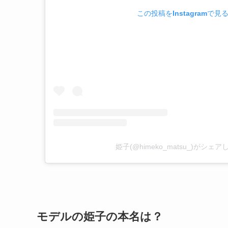
この投稿をInstagramで見
姫子(@himeko_matsu_)がシェ
モデルの姫子の本名は？