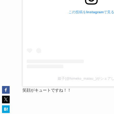
この投稿をInstagramで見
姫子(@himeko_matsu_)がシェ
笑顔がキュートですね！！