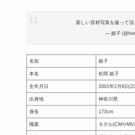
新しい宣材写真を撮って頂
— 姫子 (@him
名前
姫子
本名
松岡 姫子
生年月日
2001年2月8日(2
出身地
神奈川県
身長
173cm
職業
モデル(CMやMV