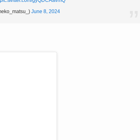
pic.twitter.com/gyQDCAavmQ
eko_matsu_)
June 8, 2024