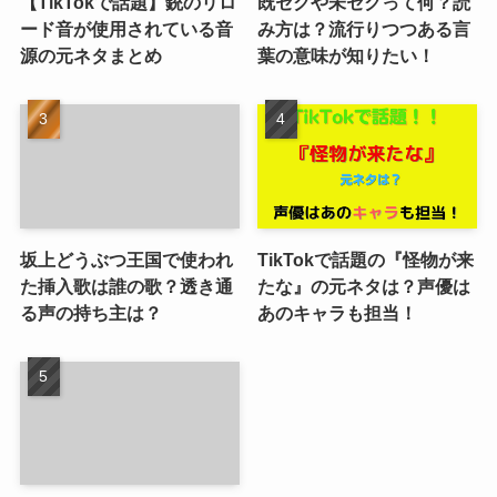
【TikTokで話題】銃のリロ
既セクや未セクって何？読
ード音が使用されている音
み方は？流行りつつある言
源の元ネタまとめ
葉の意味が知りたい！
坂上どうぶつ王国で使われ
TikTokで話題の『怪物が来
た挿入歌は誰の歌？透き通
たな』の元ネタは？声優は
る声の持ち主は？
あのキャラも担当！