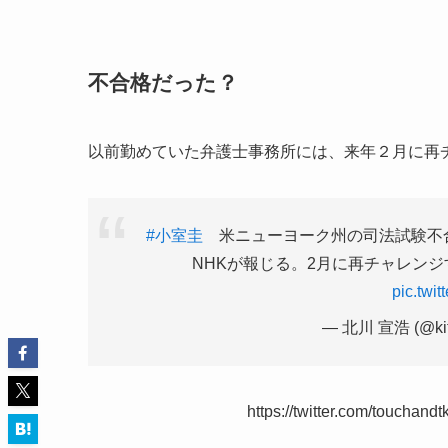
不合格だった？
以前勤めていた弁護士事務所には、来年２月に再
#小室圭
米ニューヨーク州の司法試験不
NHKが報じる。2月に再チャレン
pic.twi
— 北川 宣浩 (@kit
https://twitter.com/toucha