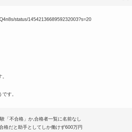
foyQ4n8s/status/1454213668959232003?s=20
す。
うです。
試験「不合格」か,合格者一覧に名前なし
不合格だと助手としてしか働けず600万円