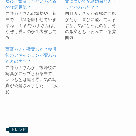
帰後、激変したといわれる
変について？結婚前とガラ
のは雰囲気？
リとかわった？？
西野カナさんの復帰や、新
西野カナさんが復帰の目処
曲で、世間を賑わせていま
がたち、喜びに溢れていま
すね！！ 西野カナさんは、
すが、気になったのが、そ
なぜ可愛いのか？考察して
の激変ともいわれている雰
み…
囲気…
西野カナが激変した？復帰
後のファッションが変わっ
たとの声も？！
西野カナさんが、復帰後の
写真がアップされる中で、
いつもとは違う雰囲気の写
真が公開されました！！ 激
変…
トレンド