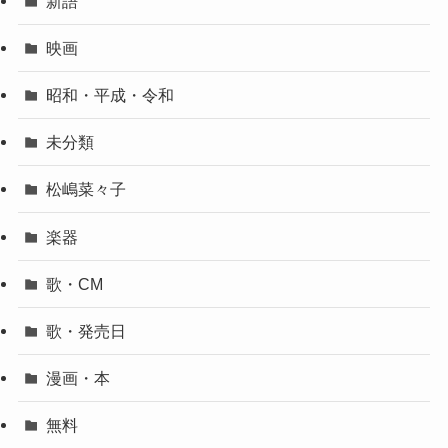
新語
映画
昭和・平成・令和
未分類
松嶋菜々子
楽器
歌・CM
歌・発売日
漫画・本
無料