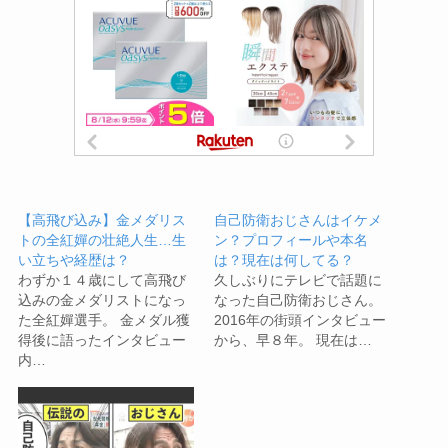
【高飛び込み】金メダリス
自己防衛おじさんはイケメ
トの全紅嬋の壮絶人生…生
ン？プロフィールや本名
い立ちや経歴は？
は？現在は何してる？
わずか１４歳にして高飛び
久しぶりにテレビで話題に
込みの金メダリストになっ
なった自己防衛おじさん。
た全紅嬋選手。 金メダル獲
2016年の街頭インタビュー
得後に語ったインタビュー
から、早８年。 現在は…
内…