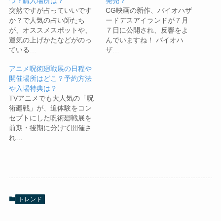
つ？購入場所は？
発売？
突然ですが占っていいです
CG映画の新作、バイオハザ
か？で人気の占い師たち
ードデスアイランドが７月
が、オススメスポットや、
７日に公開され、反響をよ
運気の上げかたなどがのっ
んでいますね！ バイオハ
ている…
ザ…
アニメ呪術廻戦展の日程や
開催場所はどこ？予約方法
や入場特典は？
TVアニメでも大人気の「呪
術廻戦」が、追体験をコン
セプトにした呪術廻戦展を
前期・後期に分けて開催さ
れ…
トレンド