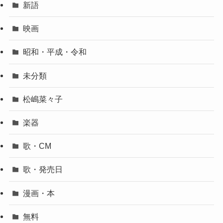
新語
映画
昭和・平成・令和
未分類
松嶋菜々子
楽器
歌・CM
歌・発売日
漫画・本
無料