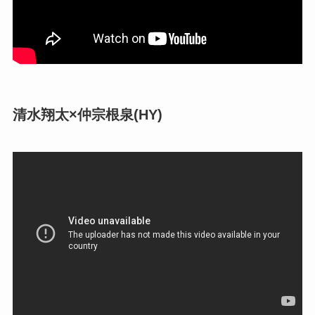
清水翔太×仲宗根泉(HY)