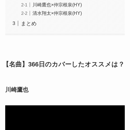
川崎鷹也×仲宗根泉(HY)
清水翔太×仲宗根泉(HY)
まとめ
【名曲】366日のカバーしたオススメは？
川崎鷹也