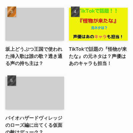
坂上どうぶつ王国で使われ
TikTokで話題の『怪物が来
た挿入歌は誰の歌？透き通
たな』の元ネタは？声優は
る声の持ち主は？
あのキャラも担当！
バイオハザードヴィレッジ
のローズ編に出てくる仮面
の敵はデューク？