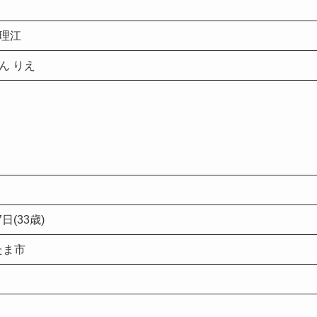
理江
ん りえ
7日(33歳)
たま市