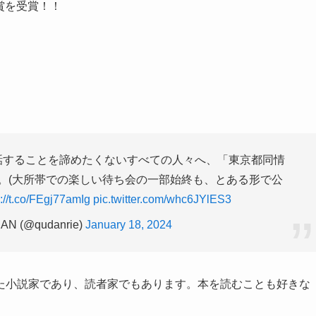
川賞を受賞！！
話することを諦めたくないすべての人々へ、「東京都同情
。(大所帯での楽しい待ち会の一部始終も、とある形で公
s://t.co/FEgj77amIg
pic.twitter.com/whc6JYlES3
N (@qudanrie)
January 18, 2024
た小説家であり、読者家でもあります。本を読むことも好きな